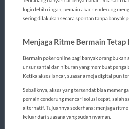
Terkadang hanya soal kenyamanan. Jika satu hal
login lebih ringan, pemain akan cenderung mengg
sering dilakukan secara spontan tanpa banyak 
Menjaga Ritme Bermain Tetap
Bermain poker online bagi banyak orang bukan s
unsur santai dan hiburan yang membuat pengala
Ketika akses lancar, suasana meja digital pun t
Sebaliknya, akses yang tersendat bisa memeng
pemain cenderung mencari solusi cepat, salah 
alternatif. Tujuannya sederhana: menjaga ritme
keluar dari suasana yang sudah nyaman.