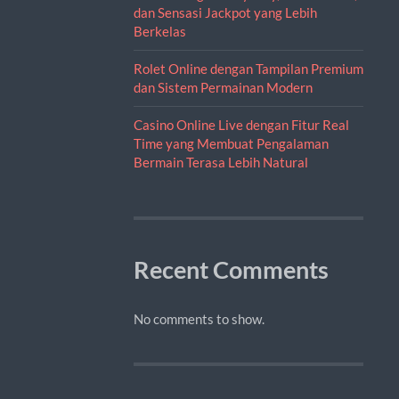
dan Sensasi Jackpot yang Lebih
Berkelas
Rolet Online dengan Tampilan Premium
dan Sistem Permainan Modern
Casino Online Live dengan Fitur Real
Time yang Membuat Pengalaman
Bermain Terasa Lebih Natural
Recent Comments
No comments to show.