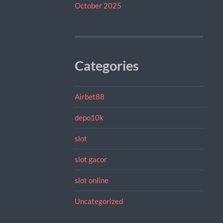
October 2025
Categories
Airbet88
depo10k
slot
slot gacor
slot online
Uncategorized