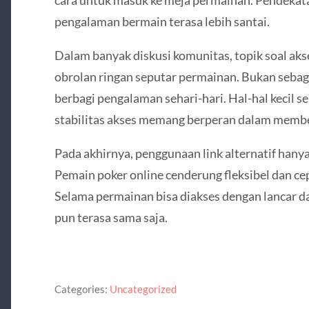
pengalaman bermain terasa lebih santai.
Dalam banyak diskusi komunitas, topik soal ak
obrolan ringan seputar permainan. Bukan sebagai
berbagi pengalaman sehari-hari. Hal-hal kecil 
stabilitas akses memang berperan dalam mem
Pada akhirnya, penggunaan link alternatif hanya
Pemain poker online cenderung fleksibel dan ce
Selama permainan bisa diakses dengan lancar d
pun terasa sama saja.
Categories:
Uncategorized