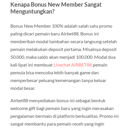
Kenapa Bonus New Member Sangat
Menguntungkan?
Bonus New Member 100% adalah salah satu promo
paling dicari pemain baru Airbet88. Bonus ini
memberikan modal tambahan secara langsung setelah
pemain melakukan deposit pertama. Misalnya deposit
50.000, maka saldo akan menjadi 100.000. Modal dua
kali lipat ini membuat
Livechat AIRBET88
pemain
pemula bisa mencoba lebih banyak game dan
memperbesar peluang kemenangan tanpa keluar
modal besar.
Airbet88 menyediakan bonus ini sebagai bentuk
welcome gift bagi pemain baru yang ingin merasakan
pengalaman bermain di platform berkualitas. Promo ini
sangat membantu para pemain receh yang ingin