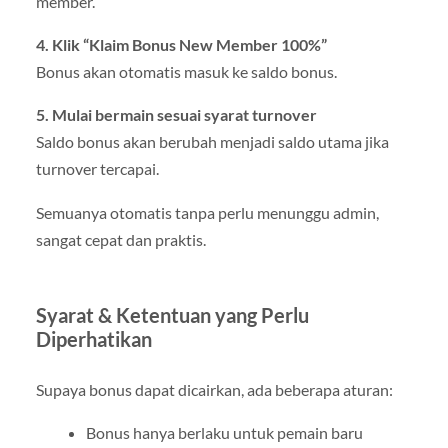
member.
4. Klik “Klaim Bonus New Member 100%”
Bonus akan otomatis masuk ke saldo bonus.
5. Mulai bermain sesuai syarat turnover
Saldo bonus akan berubah menjadi saldo utama jika
turnover tercapai.
Semuanya otomatis tanpa perlu menunggu admin,
sangat cepat dan praktis.
Syarat & Ketentuan yang Perlu
Diperhatikan
Supaya bonus dapat dicairkan, ada beberapa aturan:
Bonus hanya berlaku untuk pemain baru