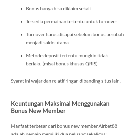
Bonus hanya bisa diklaim sekali
Tersedia permainan tertentu untuk turnover
Turnover harus dicapai sebelum bonus berubah
menjadi saldo utama
Metode deposit tertentu mungkin tidak
berlaku (misal bonus khusus QRIS)
Syarat ini wajar dan relatif ringan dibanding situs lain.
Keuntungan Maksimal Menggunakan
Bonus New Member
Manfaat terbesar dari bonus new member Airbet88
adalah pemain memiliki dua peluang sekaligus: