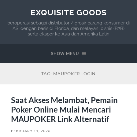
EXQUISITE GOODS
beroperasi sebagai distributor / grosir barang konsumer di
AS, dengan basis di Florida, dan melayani bisnis (B2B)
serta ekspor ke Asia dan Amerika Latin
SHOW MENU
TAG:
MAUPOKER LOGIN
Saat Akses Melambat, Pemain
Poker Online Mulai Mencari
MAUPOKER Link Alternatif
FEBRUARY 11, 2026