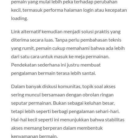
pemain yang mulai lebih peka terhadap perubahan
kecil, termasuk performa halaman login atau kecepatan
loading.
Link alternatif kemudian menjadi solusi praktis yang
diterima secara luas. Tanpa perlu pembahasan teknis
yang rumit, pemain cukup memahami bahwa ada lebih
dari satu cara untuk masuk ke meja permainan.
Pendekatan sederhana ini justru membuat
pengalaman bermain terasa lebih santai.
Dalam banyak diskusi komunitas, topik soal akses
sering muncul bersamaan dengan obrolan ringan
seputar permainan. Bukan sebagai keluhan besar,
tetapi lebih seperti berbagi pengalaman sehari-hari.
Hal-hal kecil seperti ini menunjukkan bahwa stabilitas
akses memang berperan dalam membentuk
kenyamanan bermain.