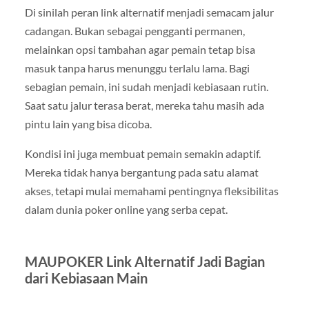
Di sinilah peran link alternatif menjadi semacam jalur
cadangan. Bukan sebagai pengganti permanen,
melainkan opsi tambahan agar pemain tetap bisa
masuk tanpa harus menunggu terlalu lama. Bagi
sebagian pemain, ini sudah menjadi kebiasaan rutin.
Saat satu jalur terasa berat, mereka tahu masih ada
pintu lain yang bisa dicoba.
Kondisi ini juga membuat pemain semakin adaptif.
Mereka tidak hanya bergantung pada satu alamat
akses, tetapi mulai memahami pentingnya fleksibilitas
dalam dunia poker online yang serba cepat.
MAUPOKER Link Alternatif Jadi Bagian
dari Kebiasaan Main