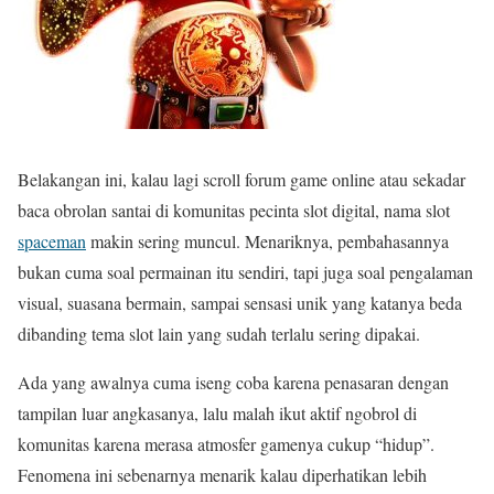
Belakangan ini, kalau lagi scroll forum game online atau sekadar
baca obrolan santai di komunitas pecinta slot digital, nama slot
spaceman
makin sering muncul. Menariknya, pembahasannya
bukan cuma soal permainan itu sendiri, tapi juga soal pengalaman
visual, suasana bermain, sampai sensasi unik yang katanya beda
dibanding tema slot lain yang sudah terlalu sering dipakai.
Ada yang awalnya cuma iseng coba karena penasaran dengan
tampilan luar angkasanya, lalu malah ikut aktif ngobrol di
komunitas karena merasa atmosfer gamenya cukup “hidup”.
Fenomena ini sebenarnya menarik kalau diperhatikan lebih