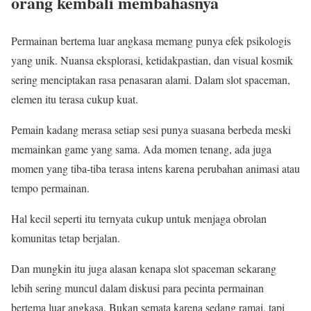
orang kembali membahasnya
Permainan bertema luar angkasa memang punya efek psikologis
yang unik. Nuansa eksplorasi, ketidakpastian, dan visual kosmik
sering menciptakan rasa penasaran alami. Dalam slot spaceman,
elemen itu terasa cukup kuat.
Pemain kadang merasa setiap sesi punya suasana berbeda meski
memainkan game yang sama. Ada momen tenang, ada juga
momen yang tiba-tiba terasa intens karena perubahan animasi atau
tempo permainan.
Hal kecil seperti itu ternyata cukup untuk menjaga obrolan
komunitas tetap berjalan.
Dan mungkin itu juga alasan kenapa slot spaceman sekarang
lebih sering muncul dalam diskusi para pecinta permainan
bertema luar angkasa. Bukan semata karena sedang ramai, tapi