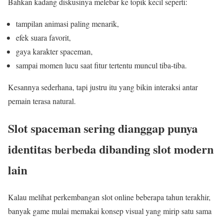
Bahkan kadang diskusinya melebar ke topik kecil seperti:
tampilan animasi paling menarik,
efek suara favorit,
gaya karakter spaceman,
sampai momen lucu saat fitur tertentu muncul tiba-tiba.
Kesannya sederhana, tapi justru itu yang bikin interaksi antar
pemain terasa natural.
Slot spaceman sering dianggap punya
identitas berbeda dibanding slot modern
lain
Kalau melihat perkembangan slot online beberapa tahun terakhir,
banyak game mulai memakai konsep visual yang mirip satu sama