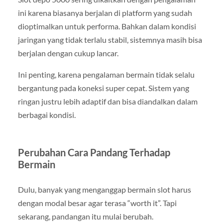
ini karena biasanya berjalan di platform yang sudah
dioptimalkan untuk performa. Bahkan dalam kondisi
jaringan yang tidak terlalu stabil, sistemnya masih bisa
berjalan dengan cukup lancar.
Ini penting, karena pengalaman bermain tidak selalu
bergantung pada koneksi super cepat. Sistem yang
ringan justru lebih adaptif dan bisa diandalkan dalam
berbagai kondisi.
Perubahan Cara Pandang Terhadap
Bermain
Dulu, banyak yang menganggap bermain slot harus
dengan modal besar agar terasa “worth it”. Tapi
sekarang, pandangan itu mulai berubah.