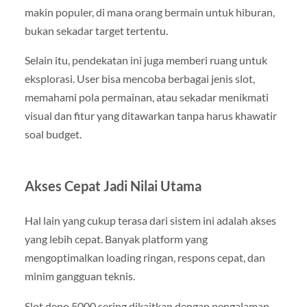
makin populer, di mana orang bermain untuk hiburan,
bukan sekadar target tertentu.
Selain itu, pendekatan ini juga memberi ruang untuk
eksplorasi. User bisa mencoba berbagai jenis slot,
memahami pola permainan, atau sekadar menikmati
visual dan fitur yang ditawarkan tanpa harus khawatir
soal budget.
Akses Cepat Jadi Nilai Utama
Hal lain yang cukup terasa dari sistem ini adalah akses
yang lebih cepat. Banyak platform yang
mengoptimalkan loading ringan, respons cepat, dan
minim gangguan teknis.
Slot depo 5000 sering dikaitkan dengan pengalaman