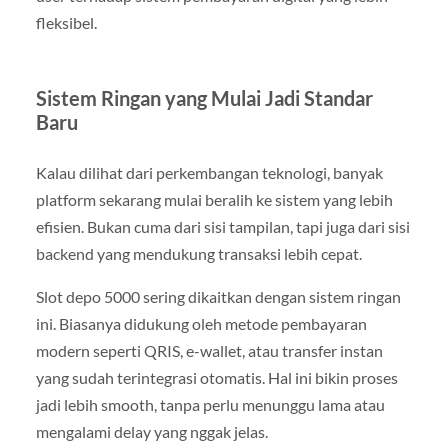
fleksibel.
Sistem Ringan yang Mulai Jadi Standar
Baru
Kalau dilihat dari perkembangan teknologi, banyak
platform sekarang mulai beralih ke sistem yang lebih
efisien. Bukan cuma dari sisi tampilan, tapi juga dari sisi
backend yang mendukung transaksi lebih cepat.
Slot depo 5000 sering dikaitkan dengan sistem ringan
ini. Biasanya didukung oleh metode pembayaran
modern seperti QRIS, e-wallet, atau transfer instan
yang sudah terintegrasi otomatis. Hal ini bikin proses
jadi lebih smooth, tanpa perlu menunggu lama atau
mengalami delay yang nggak jelas.