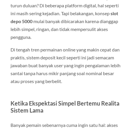
turun duluan? Di beberapa platform digital, hal seperti
ini masih sering kejadian. Tapi belakangan, konsep
slot
depo 5000
mulai banyak dibicarakan karena dianggap
lebih simpel, ringan, dan tidak mempersulit akses
pengguna.
Di tengah tren permainan online yang makin cepat dan
praktis, sistem deposit kecil seperti ini jadi semacam
jawaban buat banyak user yang ingin pengalaman lebih
santai tanpa harus mikir panjang soal nominal besar
atau proses yang berbelit.
Ketika Ekspektasi Simpel Bertemu Realita
Sistem Lama
Banyak pemain sebenarnya cuma ingin satu hal: akses