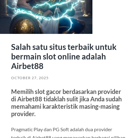
Salah satu situs terbaik untuk
bermain slot online adalah
Airbet88
OCTOBER 27, 2025
Memilih slot gacor berdasarkan provider
di Airbet88 tidaklah sulit jika Anda sudah
memahami karakteristik masing-masing
provider.
Pragmatic Play dan PG Soft adalah dua provider
terbaik di Airbet88 yang menawarkan berbagai pilihan