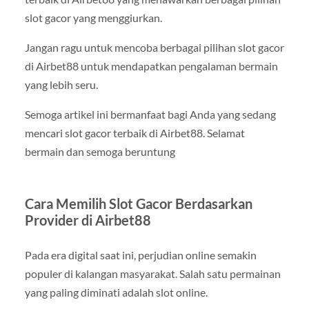
slot gacor yang menggiurkan.
Jangan ragu untuk mencoba berbagai pilihan slot gacor
di Airbet88 untuk mendapatkan pengalaman bermain
yang lebih seru.
Semoga artikel ini bermanfaat bagi Anda yang sedang
mencari slot gacor terbaik di Airbet88. Selamat
bermain dan semoga beruntung
Cara Memilih Slot Gacor Berdasarkan
Provider di Airbet88
Pada era digital saat ini, perjudian online semakin
populer di kalangan masyarakat. Salah satu permainan
yang paling diminati adalah slot online.