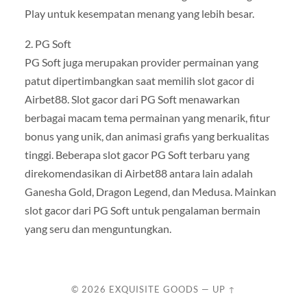
Play untuk kesempatan menang yang lebih besar.
2. PG Soft
PG Soft juga merupakan provider permainan yang
patut dipertimbangkan saat memilih slot gacor di
Airbet88. Slot gacor dari PG Soft menawarkan
berbagai macam tema permainan yang menarik, fitur
bonus yang unik, dan animasi grafis yang berkualitas
tinggi. Beberapa slot gacor PG Soft terbaru yang
direkomendasikan di Airbet88 antara lain adalah
Ganesha Gold, Dragon Legend, dan Medusa. Mainkan
slot gacor dari PG Soft untuk pengalaman bermain
yang seru dan menguntungkan.
© 2026
EXQUISITE GOODS
—
UP ↑