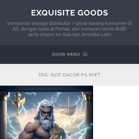
EXQUISITE GOODS
beroperasi sebagai distributor / grosir barang konsumer di
AS, dengan basis di Florida, dan melayani bisnis (B2B)
serta ekspor ke Asia dan Amerika Latin
SHOW MENU
TAG:
SLOT GACOR PG SOFT