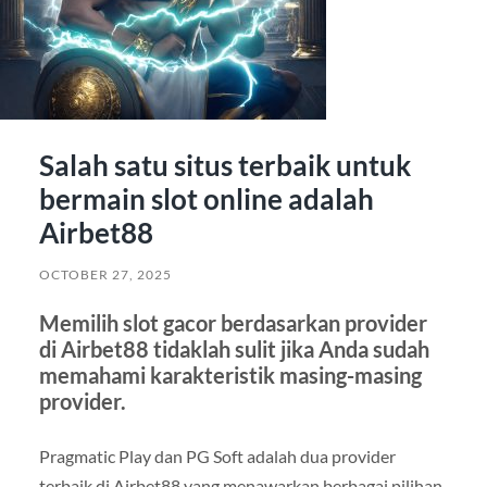
Salah satu situs terbaik untuk
bermain slot online adalah
Airbet88
OCTOBER 27, 2025
Memilih slot gacor berdasarkan provider
di Airbet88 tidaklah sulit jika Anda sudah
memahami karakteristik masing-masing
provider.
Pragmatic Play dan PG Soft adalah dua provider
terbaik di Airbet88 yang menawarkan berbagai pilihan