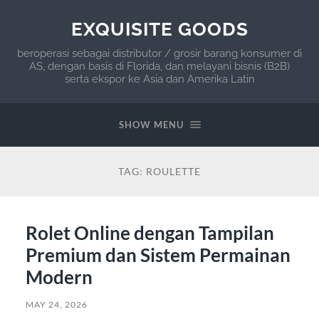
EXQUISITE GOODS
beroperasi sebagai distributor / grosir barang konsumer di
AS, dengan basis di Florida, dan melayani bisnis (B2B)
serta ekspor ke Asia dan Amerika Latin
SHOW MENU
TAG:
ROULETTE
Rolet Online dengan Tampilan
Premium dan Sistem Permainan
Modern
MAY 24, 2026