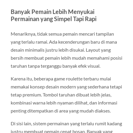
Banyak Pemain Lebih Menyukai
Permainan yang Simpel Tapi Rapi
Menariknya, tidak semua pemain mencari tampilan
yang terlalu ramai. Ada kecenderungan baru di mana
desain minimalis justru lebih disukai. Layout yang
bersih membuat pemain lebih mudah memahami posisi
taruhan tanpa terganggu banyak efek visual.
Karena itu, beberapa game roulette terbaru mulai
memakai konsep desain modern yang sederhana tetapi
tetap premium. Tombol taruhan dibuat lebih jelas,
kombinasi warna lebih nyaman dilihat, dan informasi
penting ditempatkan di area yang mudah diakses.
Di sisi lain, sistem permainan yang terlalu rumit kadang
justru membuat pemain cepat bosan. Banyak yang