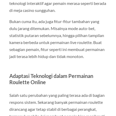
teknologi interaktif agar pemain merasa seperti berada
di meja casino sungguhan.
Bukan cuma itu, ada juga fitur-fitur tambahan yang
dulu jarang ditemukan. Misalnya mode auto-bet,
statistik putaran sebelumnya, hingga pilihan tampilan
kamera berbeda untuk permainan live roulette. Buat
sebagian pemain, fitur seperti ini membuat permainan
jadi terasa lebih hidup dan tidak monoton.
Adaptasi Teknologi dalam Permainan
Roulette Online
Salah satu perubahan yang paling terasa ada di bagian
respons sistem. Sekarang banyak permainan roulette
dirancang agar tetap stabil di berbagai perangkat,