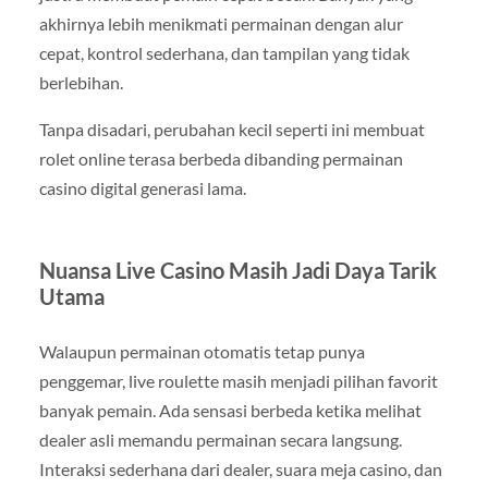
akhirnya lebih menikmati permainan dengan alur
cepat, kontrol sederhana, dan tampilan yang tidak
berlebihan.
Tanpa disadari, perubahan kecil seperti ini membuat
rolet online terasa berbeda dibanding permainan
casino digital generasi lama.
Nuansa Live Casino Masih Jadi Daya Tarik
Utama
Walaupun permainan otomatis tetap punya
penggemar, live roulette masih menjadi pilihan favorit
banyak pemain. Ada sensasi berbeda ketika melihat
dealer asli memandu permainan secara langsung.
Interaksi sederhana dari dealer, suara meja casino, dan