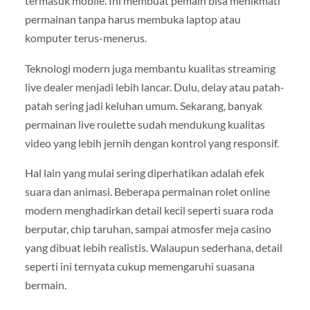
termasuk mobile. Ini membuat pemain bisa menikmati
permainan tanpa harus membuka laptop atau
komputer terus-menerus.
Teknologi modern juga membantu kualitas streaming
live dealer menjadi lebih lancar. Dulu, delay atau patah-
patah sering jadi keluhan umum. Sekarang, banyak
permainan live roulette sudah mendukung kualitas
video yang lebih jernih dengan kontrol yang responsif.
Hal lain yang mulai sering diperhatikan adalah efek
suara dan animasi. Beberapa permainan rolet online
modern menghadirkan detail kecil seperti suara roda
berputar, chip taruhan, sampai atmosfer meja casino
yang dibuat lebih realistis. Walaupun sederhana, detail
seperti ini ternyata cukup memengaruhi suasana
bermain.