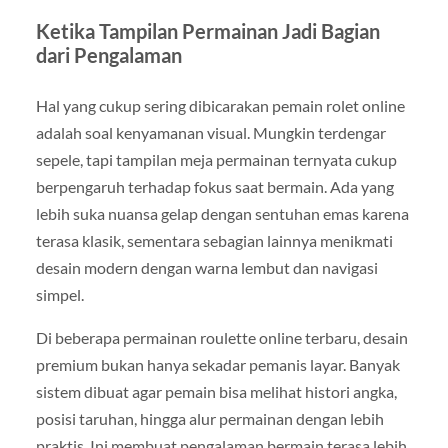
Ketika Tampilan Permainan Jadi Bagian
dari Pengalaman
Hal yang cukup sering dibicarakan pemain rolet online
adalah soal kenyamanan visual. Mungkin terdengar
sepele, tapi tampilan meja permainan ternyata cukup
berpengaruh terhadap fokus saat bermain. Ada yang
lebih suka nuansa gelap dengan sentuhan emas karena
terasa klasik, sementara sebagian lainnya menikmati
desain modern dengan warna lembut dan navigasi
simpel.
Di beberapa permainan roulette online terbaru, desain
premium bukan hanya sekadar pemanis layar. Banyak
sistem dibuat agar pemain bisa melihat histori angka,
posisi taruhan, hingga alur permainan dengan lebih
praktis. Ini membuat pengalaman bermain terasa lebih