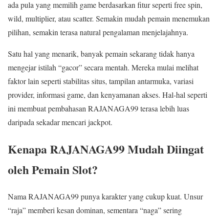
ada pula yang memilih game berdasarkan fitur seperti free spin,
wild, multiplier, atau scatter. Semakin mudah pemain menemukan
pilihan, semakin terasa natural pengalaman menjelajahnya.
Satu hal yang menarik, banyak pemain sekarang tidak hanya
mengejar istilah “gacor” secara mentah. Mereka mulai melihat
faktor lain seperti stabilitas situs, tampilan antarmuka, variasi
provider, informasi game, dan kenyamanan akses. Hal-hal seperti
ini membuat pembahasan RAJANAGA99 terasa lebih luas
daripada sekadar mencari jackpot.
Kenapa RAJANAGA99 Mudah Diingat
oleh Pemain Slot?
Nama RAJANAGA99 punya karakter yang cukup kuat. Unsur
“raja” memberi kesan dominan, sementara “naga” sering