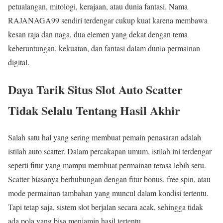
petualangan, mitologi, kerajaan, atau dunia fantasi. Nama
RAJANAGA99 sendiri terdengar cukup kuat karena membawa
kesan raja dan naga, dua elemen yang dekat dengan tema
keberuntungan, kekuatan, dan fantasi dalam dunia permainan
digital.
Daya Tarik Situs Slot Auto Scatter
Tidak Selalu Tentang Hasil Akhir
Salah satu hal yang sering membuat pemain penasaran adalah
istilah auto scatter. Dalam percakapan umum, istilah ini terdengar
seperti fitur yang mampu membuat permainan terasa lebih seru.
Scatter biasanya berhubungan dengan fitur bonus, free spin, atau
mode permainan tambahan yang muncul dalam kondisi tertentu.
Tapi tetap saja, sistem slot berjalan secara acak, sehingga tidak
ada pola yang bisa menjamin hasil tertentu.